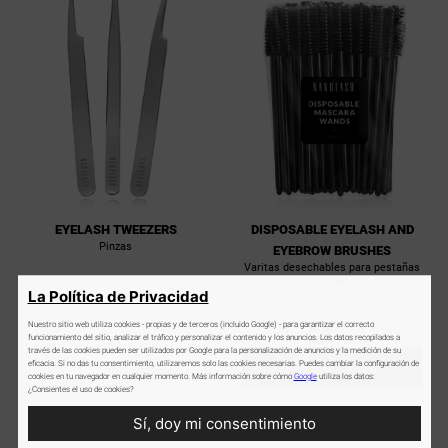
EYELASH TWEEZERS
DISPOSABLE EYELASH AND
Pinzas
EYEBROW BRUSHES
Varitas desechables para pestañas
y cejas
La Política de Privacidad
-
+
Nuestro sitio web utiliza cookies - propias y de terceros (incluido Google) - para garantizar el correcto
$ 14.700
funcionamiento del sitio, analizar el tráfico y personalizar el contenido y los anuncios. Los datos recopilados a
través de las cookies pueden ser utilizados por Google para la personalización de anuncios y la medición de su
Más
$ 79.800
eficacia. Si no das tu consentimiento, utilizaremos solo las cookies necesarias. Puedes cambiar la configuración de
AÑADIR AL CARRITO
información
cookies en tu navegador en cualquier momento. Más información sobre cómo
Google
utiliza los datos:
¿Consientes el uso de cookies?
Sí, doy mi consentimiento