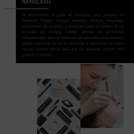
NANOLASH
Te presentamos la gama de productos para pestañas de
Nanolash. Puedes escoger pestañas postizas, maquillaje,
extensiones de pestañas y productos para el cuidado de las
pestañas de primera calidad, además de accesorios
indispensables para el moldeado de pestañas. Aquí también
podrás encontrar un kit de elevación y laminación así como
nuestro icónico sérum para que tus pestañas crezcan más
gruesas y fuertes.