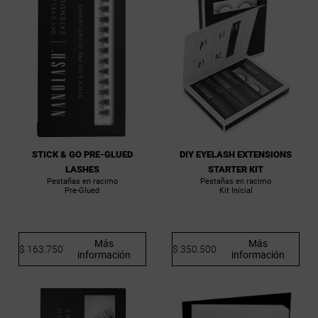
STICK & GO PRE-GLUED
DIY EYELASH EXTENSIONS
LASHES
STARTER KIT
Pestañas en racimo
Pestañas en racimo
Pre-Glued
Kit Inicial
Más
Más
$ 163.750
$ 350.500
información
información