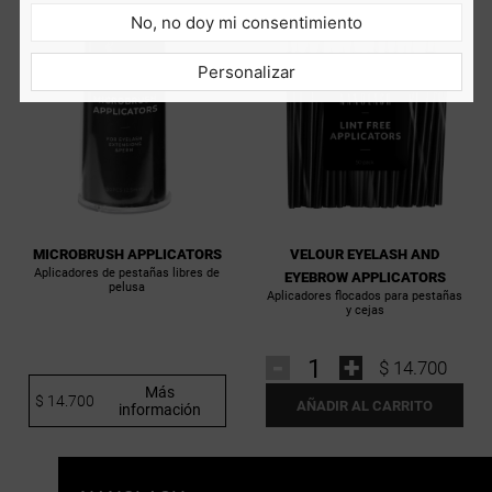
No, no doy mi consentimiento
Personalizar
MICROBRUSH APPLICATORS
VELOUR EYELASH AND
Aplicadores de pestañas libres de
EYEBROW APPLICATORS
pelusa
Aplicadores flocados para pestañas
y cejas
-
+
$ 14.700
Más
$ 14.700
AÑADIR AL CARRITO
información