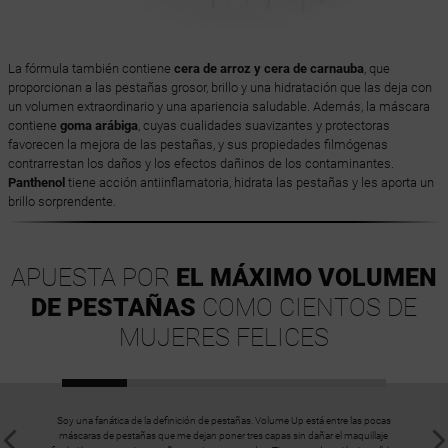
La fórmula también contiene
cera de arroz y cera de carnauba
, que
proporcionan a las pestañas grosor, brillo y una hidratación que las deja con
un volumen extraordinario y una apariencia saludable. Además, la máscara
contiene
goma arábiga
, cuyas cualidades suavizantes y protectoras
favorecen la mejora de las pestañas, y sus propiedades filmógenas
contrarrestan los daños y los efectos dañinos de los contaminantes.
Panthenol
tiene acción antiinflamatoria, hidrata las pestañas y les aporta un
brillo sorprendente.
APUESTA POR
EL MÁXIMO VOLUMEN
DE PESTAÑAS
COMO CIENTOS DE
MUJERES FELICES
Soy una fanática de la definición de pestañas. Volume Up está entre las pocas
Fue mi 
máscaras de pestañas que me dejan poner tres capas sin dañar el maquillaje
entonces