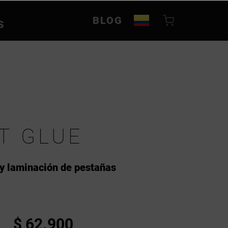
BLOG
S
FT GLUE
 y laminación de pestañas
$ 62.900