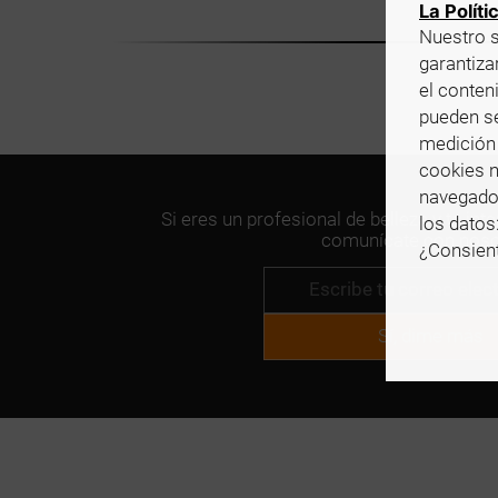
La Políti
Nuestro s
garantizar
el conten
pueden se
medición 
cookies n
navegado
Si eres un profesional de belleza y te int
los datos
comunícate con noso
¿Consient
Sí, dime más