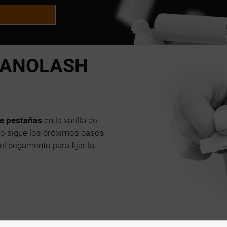
ANOLASH
de pestañas
en la varilla de
uego sigue los próximos pasos
 el pegamento para fijar la