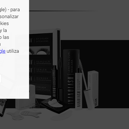
le) - para
rsonalizar
okies
y la
o las
u
gle
utiliza