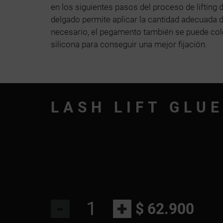
en los siguientes pasos del proceso de lifting 
delgado permite aplicar la cantidad adecuada 
necesario, el pegamento también se puede coloc
silicona para conseguir una mejor fijación.
LASH LIFT GLU
-
+
$ 62.900