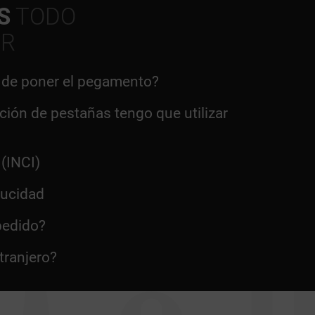
S
TODO
ER
 de poner el pegamento?
ción de pestañas tengo que utilizar
 (INCI)
ducidad
pedido?
tranjero?