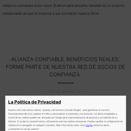
calidad en cantidades al por mayor. El sérum para pestañas Nanolash es un producto
indispensable, así que te invitamos a que consideres nuestra oferta.
ALIANZA CONFIABLE, BENEFICIOS REALES:
FORME PARTE DE NUESTRA RED DE SOCIOS DE
CONFIANZA.
SOCIOS MINORISTAS
Encontrarás nuestros productos en tiendas de cosméticos, varias plataformas de mercado y
reconocidos salones de belleza.
La Política de Privacidad
Nuestro sitio web utiliza cookies - propias y de terceros (incluido Google) - para garantizar el correcto
funcionamiento del sitio, analizar el tráfico y personalizar el contenido y los anuncios. Los datos recopilados a
través de las cookies pueden ser utilizados por Google para la personalización de anuncios y la medición de su
eficacia. Si no das tu consentimiento, utilizaremos solo las cookies necesarias. Puedes cambiar la configuración de
cookies en tu navegador en cualquier momento. Más información sobre cómo
Google
utiliza los datos:
¿Consientes el uso de cookies?