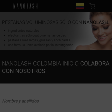
PESTAÑAS VOLUMINOSAS SÓLO CON
NANOLASH
ingredientes naturales
efectos tras sólo cuatro semanas de uso
pestañas más largas, gruesas y enchinadas
una fórmula única avalada por la investigación
NANOLASH COLOMBIA INICIO
COLABORA
CON NOSOTROS