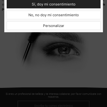
Sí, doy mi consentimiento
sin mucho trabajo. El paquete a granel viene con
50 varitas para máscara de
pestañas
que te durarán bastante tiempo.
No, no doy mi consentimiento
Personalizar
Si eres un profesional de belleza y te interesa colaborar, por favor comunícate con
nosotros.