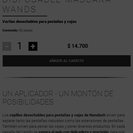
WANDS
Varitas desechables para pestañas y cejas
Contenido:
50 piezas
-
+
$ 14.700
AÑADIR AL CARRITO
UN APLICADOR - UN MONTÓN DE
POSIBILIDADES
Los
cepillos desechables para pestañas y cejas de Nanolash
sirven para
separar tanto las pestañas naturales como las extensiones de pestañas.
También sirven para peinar las cejas y poner diversos productos. En cada
pasada del cepillo se
separa el pelo con delicadeza y precisión,
para que