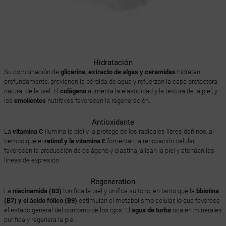
Hidratación
Su combinación de
glicerina, extracto de algas y ceramidas
hidratan
profundamente, previenen la pérdida de agua y refuerzan la capa protectora
natural de la piel. El
colágeno
aumenta la elasticidad y la textura de la piel, y
los
emolientes
nutritivos favorecen la regeneración.
Antioxidante
La
vitamina C
ilumina la piel y la protege de los radicales libres dañinos, al
tiempo que el
retinol y la vitamina E
fomentan la renovación celular,
favorecen la producción de colágeno y elastina, alisan la piel y atenúan las
líneas de expresión.
Regeneration
La
niacinamida (B3)
tonifica la piel y unifica su tono, en tanto que la
bbiotina
(B7) y el ácido fólico (B9)
estimulan el metabolismo celular, lo que favorece
el estado general del contorno de los ojos. El
agua de turba
rica en minerales
purifica y regenera la piel.