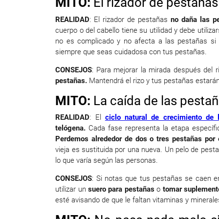
MITO:
El rizador de pestañas
REALIDAD
: El rizador de pestañas
no daña las p
cuerpo o del cabello tiene su utilidad y debe utiliza
no es complicado y no afecta a las pestañas si 
siempre que seas cuidadosa con tus pestañas.
CONSEJOS
: Para mejorar la mirada después del r
pestañas.
Mantendrá el rizo y tus pestañas estarán
MITO:
La caída de las pesta
REALIDAD
: El
ciclo natural de crecimiento de 
telógena.
Cada fase representa la etapa específi
Perdemos alrededor de dos o tres pestañas por o
vieja es sustituida por una nueva. Un pelo de pe
lo que varía según las personas.
CONSEJOS
: Si notas que tus pestañas se caen e
utilizar un
suero para pestañas
o
tomar suplement
esté avisando de que le faltan vitaminas y minerale