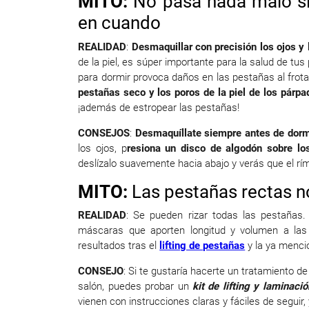
MITO:
No pasa nada malo si
en cuando
REALIDAD
:
Desmaquillar con precisión los ojos y 
de la piel, es súper importante para la salud de tu
para dormir provoca daños en las pestañas al frota
pestañas seco y los poros de la piel de los párpa
¡además de estropear las pestañas!
CONSEJOS
:
Desmaquíllate siempre antes de dorm
los ojos, p
resiona un disco de algodón sobre l
deslízalo suavemente hacia abajo y verás que el ríme
MITO:
Las pestañas rectas no
REALIDAD
: Se pueden rizar todas las pestañas. 
máscaras que aporten longitud y volumen a las
resultados tras el
lifting de pestañas
y la ya menc
CONSEJO
: Si te gustaría hacerte un tratamiento de
salón, puedes probar un
kit de lifting y laminaci
vienen con instrucciones claras y fáciles de seguir