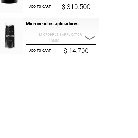
$ 310.500
ADD TO CART
Microcepillos aplicadores
MICROBRUSH APPLICATOR
1,5MM
$ 14.700
MICROBRUSH
ADD TO CART
APPLICATOR 1,5MM
MICROBRUSH
APPLICATOR 2 MM
MICROBRUSH
APLLICATOR 2,5MM