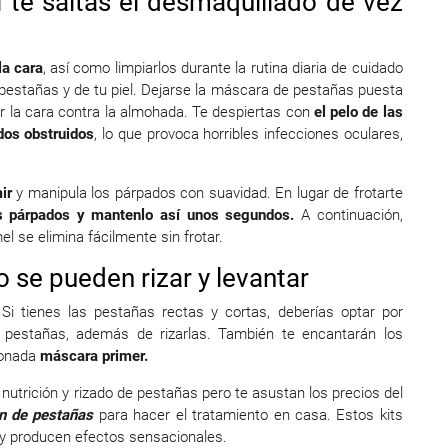
 te saltas el desmaquillado de vez
la cara
, así como limpiarlos durante la rutina diaria de cuidado
s pestañas y de tu piel. Dejarse la máscara de pestañas puesta
r la cara contra la almohada. Te despiertas con
el pelo de las
dos obstruidos
, lo que provoca horribles infecciones oculares,
ir
y manipula los párpados con suavidad. En lugar de frotarte
os párpados y mantenlo así unos segundos.
A continuación,
l se elimina fácilmente sin frotar.
 se pueden rizar y levantar
Si tienes las pestañas rectas y cortas, deberías optar por
 pestañas, además de rizarlas. También te encantarán los
ionada
máscara primer.
 nutrición y rizado de pestañas pero te asustan los precios del
ón de pestañas
para hacer el tratamiento en casa. Estos kits
, y producen efectos sensacionales.