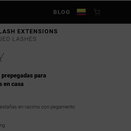
BLOG
LASH EXTENSIONS
UED LASHES
Y
o prepegadas para
s en casa
estañas en racimo con pegamento
ong