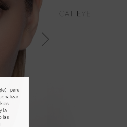
le) - para
rsonalizar
okies
y la
o las
u