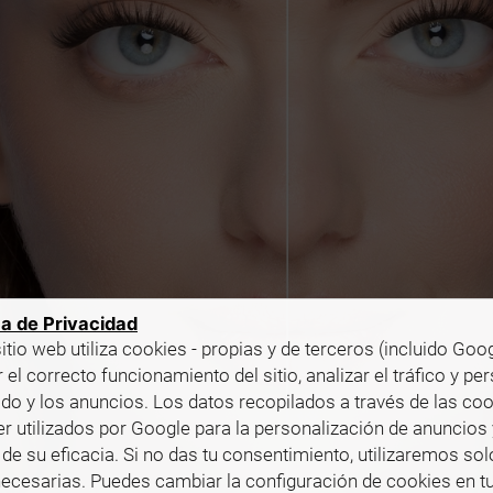
ca de Privacidad
itio web utiliza cookies - propias y de terceros (incluido Goog
 el correcto funcionamiento del sitio, analizar el tráfico y pe
ido y los anuncios. Los datos recopilados a través de las co
r utilizados por Google para la personalización de anuncios 
de su eficacia. Si no das tu consentimiento, utilizaremos sol
ecesarias. Puedes cambiar la configuración de cookies en t