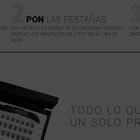
2
PON
LAS PESTAÑAS
uda
pon los racimos debajo de tus pestañas naturales,
Une 
dejando una separación de 2 mm de la línea de
pest
agua
TODO LO Q
UN SOLO P