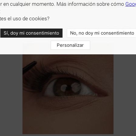
r en cualquier momento. Más información sobre cómo
Goo
:
es el uso de cookies?
 PESTAÑAS STICK & GO EN
Sí, doy mi consentimiento
No, no doy mi consentimiento
Personalizar