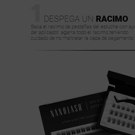
1
DESPEGA UN
RACIMO
Saca el racimo de pestañas del estuche con ay
del aplicador, agarra todo el racimo teniendo
cuidado de no maltratar la capa de pegamento