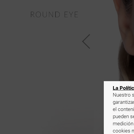
La Políti
Nuestro s
garantizar
el conten
pueden se
medición 
cookies n