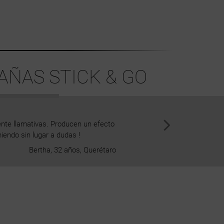
AÑAS STICK & GO
nte llamativas. Producen un efecto
¡Estoy enamorada de las pestañ
iendo sin lugar a dudas !
p
Bertha, 32 años, Querétaro