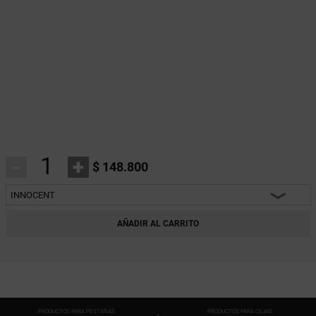
-
+
$ 148.800
INNOCENT
HEARTBREAKER
AÑADIR AL CARRITO
CHARM
INNOCENT
FANTASY
PRODUCTOS PARA PESTAÑAS
PRODUCTOS PARA CEJAS