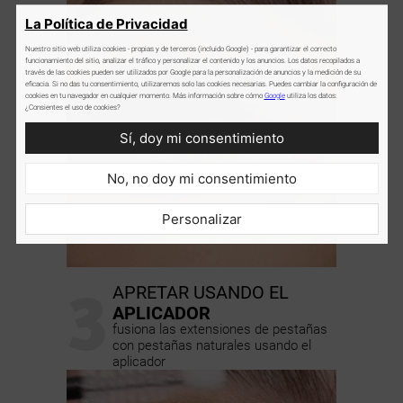
La Política de Privacidad
Nuestro sitio web utiliza cookies - propias y de terceros (incluido Google) - para garantizar el correcto
funcionamiento del sitio, analizar el tráfico y personalizar el contenido y los anuncios. Los datos recopilados a
través de las cookies pueden ser utilizados por Google para la personalización de anuncios y la medición de su
eficacia. Si no das tu consentimiento, utilizaremos solo las cookies necesarias. Puedes cambiar la configuración de
cookies en tu navegador en cualquier momento. Más información sobre cómo
Google
utiliza los datos:
¿Consientes el uso de cookies?
Sí, doy mi consentimiento
No, no doy mi consentimiento
Personalizar
3
APRETAR USANDO EL
APLICADOR
fusiona las extensiones de pestañas
con pestañas naturales usando el
aplicador