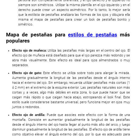
persona son completamente diferentes, y el ojo derecho y el izquierdo no
siempre son simétricos. Utilizar la misma plantilla en el ojo izquierdo y en el
derecho puede crear un aspecto asimétrico. Por lo tanto, lo mejor sería
que la estilista de pestañas analizara las formas de los ojos y dibujara ella
misma el mapa de pestañas para crear un look de pestañas bonito y
simétrico.
Mapa de pestañas para
estilos de pestañas
más
populares
Efecto ojo de muñeca:
Utiliza las pestañas más largas en el centro del ojo. El
efecto ojo de muñeca está diseñado para que el ojo parezca más redondo y se
abra más visualmente. Este efecto es ideal para ojos almendrados o muy
separados.
Efecto ojo de gato:
Este efecto se utiliza sobre todo para alargar la mirada.
Aumenta gradualmente la longitud de las pestañas desde el ángulo interno
hacia el externo del ojo. Sin embargo, recuerda utilizar pestañas más cortas (1
ó 2 mm) en el extremo de la esquina exterior. Las pestañas naturales son más
cortas y, a veces, algo más débiles en esta zona, lo que puede hacer que se
caigan más rápido o que caigan hacia abajo, estropeando el look final. Este
estilo suele considerarse bastante universal, pero funciona mejor en ojos muy
juntos o redondos.
Efecto ojo de ardilla:
Puede que asocies este efecto con la forma de una
montaña. Consiste en aumentar gradualmente la longitud de las pestañas
desde el ángulo interno del ojo hasta llegar al punto más alto del arco, y luego
disminuir gradualmente la longitud de las pestañas. El efecto ojo de ardilla tiene
como objetivo elevar el ángulo externo del ojo, por lo que es adecuado para