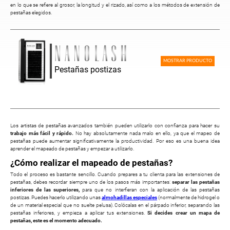
en lo que se refiere al grosor, la longitud y el rizado, así como a los métodos de extensión de
pestañas elegidos.
MOSTRAR PRODUCTO
Pestañas postizas
Los artistas de pestañas avanzados también pueden utilizarlo con confianza para hacer su
trabajo más fácil y rápido.
No hay absolutamente nada malo en ello, ya que el mapeo de
pestañas puede aumentar significativamente la productividad. Por eso es una buena idea
aprender el mapeado de pestañas y empezar a utilizarlo.
¿Cómo realizar el mapeado de pestañas?
Todo el proceso es bastante sencillo. Cuando prepares a tu clienta para las extensiones de
pestañas, debes recordar siempre uno de los pasos más importantes:
separar las pestañas
inferiores de las superiores,
para que no interfieran con la aplicación de las pestañas
postizas. Puedes hacerlo utilizando unas
almohadillas especiales
(normalmente de hidrogel o
de un material especial que no suelte pelusa). Colócalas en el párpado inferior, separando las
pestañas inferiores, y empieza a aplicar tus extensiones.
Si decides crear un mapa de
pestañas, este es el momento adecuado.