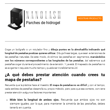
MOSTRAR PRODUCTO
Parches de hidrogel
Coge un bolígrafo o un rotulador fino y
dibuja puntos en la almohadilla indicando qué
longitud de pestañas postizas quieres utilizar.
Dibuja líneas largas, que sean extensiones de
las pestañas naturales. De este modo, dividimos las pestañas en segmentos,
marcándolos
con los números correspondientes a las longitudes de las pestañas.
Así sabremos qué
pestañas coger durante el procedimiento de extensión. Y ya está. El mapeado de pestañas no
es exigente ni requiere mucho tiempo y puede ser increíblemente útil.
¿A qué debes prestar atención cuando crees tu
mapa de pestañas?
Recuerda que la práctica hace al maestro.
El mapa de pestañas no es difícil
y, con el tiempo,
cada estilista de pestañas desarrolla su propio método, pero para que sea correcto, conviene
prestar atención a algunos factores importantes:
Mide bien la longitud de ambos ojos.
Recuerda que ambos ojos no son
siempre iguales, por lo que, para mantener la simetría de las pestañas, debes
tenerlo en cuenta.