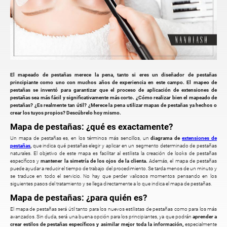
El mapeado de pestañas merece la pena, tanto si eres un diseñador de pestañas
principiante como uno con muchos años de experiencia en este campo. El mapeo de
pestañas se inventó para garantizar que el proceso de aplicación de extensiones de
pestañas sea más fácil y significativamente más corto. ¿Cómo realizar bien el mapeado de
pestañas? ¿Es realmente tan útil? ¿Merece la pena utilizar mapas de pestañas ya hechos o
crear los tuyos propios? Descúbrelo hoy mismo.
Mapa de pestañas: ¿qué es exactamente?
Un mapa de pestañas es, en los términos más sencillos, un
diagrama de
extensiones de
pestañas
,
que indica qué pestañas elegir y aplicar en un segmento determinado de pestañas
naturales. El objetivo de este mapa es facilitar al estilista la creación de looks de pestañas
específicos y
mantener la simetría de los ojos de la clienta.
Además, el mapa de pestañas
puede ayudar a reducir el tiempo de trabajo del procedimiento. Se tarda menos de un minuto y
se traduce en todo el servicio. No hay que perder valiosos momentos pensando en los
siguientes pasos del tratamiento y se llega directamente a lo que indica el mapa de pestañas.
Mapa de pestañas: ¿para quién es?
El mapa de pestañas será útil tanto para los nuevos estilistas de pestañas como para los más
avanzados. Sin duda, será una buena opción para los principiantes, ya que podrán
aprender a
crear estilos de pestañas específicos y asimilar mejor toda la información,
especialmente