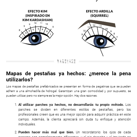
Mapas de pestañas ya hechos: ¿merece la pena
utilizarlos?
Los mapas de pestañas prefabricados se presentan en forma de pegatinas que se pueden
adherir a una almohadilla de hidrogel. Garantizan una gran comodidad y, por supuesto, se
pueden utilizar, pero no siempre es la mejor opción. Hay dos razones.
Al utilizar parches ya hechos, no desarrollarás tu propio método.
Los
parches se dividen en diferentes estilos de pestañas, pero los
profesionales creen que es una mejor opción para adquirir práctica en este
campo. Además, la clienta apreciará sin duda tu enfoque y atención
individuales.
Pueden hacer más mal que bien.
Un recordatorio: los ojos de cada