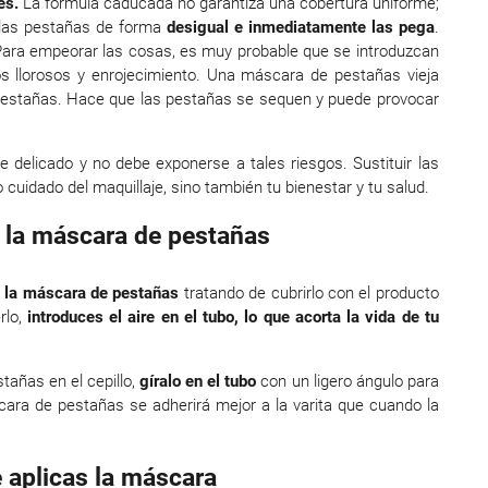
es.
La fórmula caducada no garantiza una cobertura uniforme;
 las pestañas de forma
desigual e inmediatamente las pega
.
ara empeorar las cosas, es muy probable que se introduzcan
s llorosos y enrojecimiento. Una máscara de pestañas vieja
 pestañas. Hace que las pestañas se sequen y puede provocar
delicado y no debe exponerse a tales riesgos. Sustituir las
cuidado del maquillaje, sino también tu bienestar y tu salud.
e la máscara de pestañas
 la máscara de pestañas
tratando de cubrirlo con el producto
rlo,
introduces el aire en el tubo, lo que acorta la vida de tu
tañas en el cepillo,
gíralo en el tubo
con un ligero ángulo para
scara de pestañas se adherirá mejor a la varita que cuando la
e aplicas la máscara