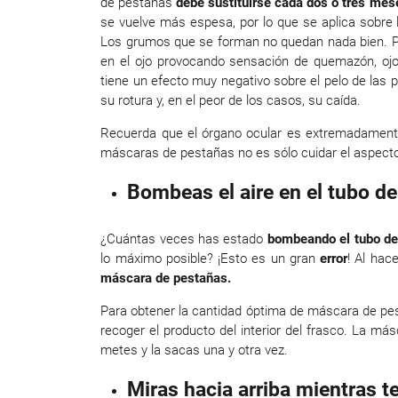
de pestañas
debe sustituirse cada dos o tres mes
se vuelve más espesa, por lo que se aplica sobre
Los grumos que se forman no quedan nada bien. P
en el ojo provocando sensación de quemazón, ojo
tiene un efecto muy negativo sobre el pelo de las
su rotura y, en el peor de los casos, su caída.
Recuerda que el órgano ocular es extremadamente 
máscaras de pestañas no es sólo cuidar el aspecto 
Bombeas el aire en el tubo d
¿Cuántas veces has estado
bombeando el tubo de
lo máximo posible? ¡Esto es un gran
error
! Al hace
máscara de pestañas.
Para obtener la cantidad óptima de máscara de pes
recoger el producto del interior del frasco. La má
metes y la sacas una y otra vez.
Miras hacia arriba mientras t