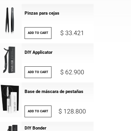
Pinzas para cejas
$ 33.421
ADD TO CART
DIY Applicator
$ 62.900
ADD TO CART
Base de máscara de pestañas
$ 128.800
ADD TO CART
DIY Bonder