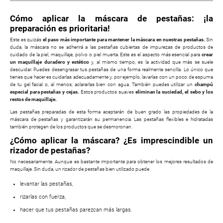
Cómo aplicar la máscara de pestañas: ¡la
preparación es prioritaria!
Este es quizás
el paso más importante para mantener la máscara en nuestras pestañas.
Sin
duda, la máscara no se adherirá a las pestañas cubiertas de impurezas de productos de
cuidado de la piel, maquillaje, polvo o piel muerta. Este es el aspecto más esencial para
crear
un maquillaje duradero y estético
y, al mismo tiempo, es la actividad que más se suele
descuidar. Puedes desengrasar tus pestañas de una forma realmente sencilla. Lo único que
tienes que hacer es cuidarlas adecuadamente y, por ejemplo, lavarlas con un poco de espuma
de tu gel facial o, al menos, aclararlas bien con agua. También puedes utilizar un
champú
especial para pestañas y cejas.
Estos productos suaves
eliminan la suciedad, el sebo y los
restos de maquillaje.
Las pestañas preparadas de esta forma aceptarán de buen grado las propiedades de la
máscara de pestañas y garantizarán su permanencia. Las pestañas flexibles e hidratadas
también protegen de los productos que se desmoronan.
¿Cómo aplicar la máscara? ¿Es imprescindible un
rizador de pestañas?
No necesariamente. Aunque es bastante importante para obtener los mejores resultados de
maquillaje. Sin duda, un rizador de pestañas bien utilizado puede
levantar las pestañas,
rizarlas con fuerza,
hacer que tus pestañas parezcan más largas.