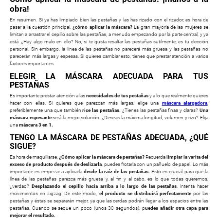
obra!
En resumen. Si ya has limpiado bien las pestañas y las has rizado con el rizador, es hora de
pasar a la cuestión principal:
¿cómo aplicar la máscara?
La gran mayoría de las mujeres se
limitan a arrastrar el cepillo sobre las pestañas, a menudo empezando por la parte central, y ya
está. ¿Hay algo malo en ello? No, si te gusta resaltar las pestañas sutilmente, es tu elección
personal. Sin embargo, la línea de las pestañas no parecerá más gruesa y las pestañas no
parecerán más largas y espesas. Si quieres cambiar esto, tienes que prestar atención a varios
factores importantes.
ELEGIR LA MÁSCARA ADECUADA PARA TUS
PESTAÑAS
Es importante prestar atención a las
necesidades de tus pestañas
y a lo que realmente quieres
hacer con ellas. Si quieres que parezcan más largas, elige una
máscara alargadora
,
preferiblemente una que también
rice las pestañas.
¿Tienes las pestañas finas y claras?
Una
máscara espesante
será la mejor solución. ¿Deseas la máxima longitud, volumen y rizo? Elija
una
máscara 3 en 1.
TENGO LA MÁSCARA DE PESTAÑAS ADECUADA, ¿QUÉ
SIGUE?
Es hora de maquillarse.
¿Cómo aplicar la máscara de pestañas?
Recuerda
limpiar la varita del
exceso de producto después de deslizarla
, puedes frotarla con un pañuelo de papel. Lo más
importante es empezar a aplicarla
desde la raíz de las pestañas.
Esto es crucial para que la
línea de las pestañas parezca más gruesa y, al fin y al cabo, es lo que todas queremos,
¿verdad?
Desplazando el cepillo hacia arriba a lo largo de las pestañas
, intenta hacer
movimientos en zigzag. De este modo,
el producto se distribuirá perfectamente
por las
pestañas y éstas se separarán mejor, ya que las cerdas podrán llegar a los espacios entre las
pestañas. Cuando se seque un poco (unos 30 segundos), p
uedes añadir otra capa para
mejorar el resultado.