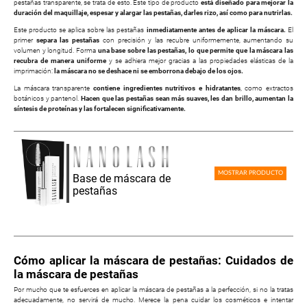
pestañas transparente, se trata de esto. Este tipo de producto
está diseñado para mejorar la
duración del maquillaje, espesar y alargar las pestañas, darles rizo, así como para nutrirlas.
Este producto se aplica sobre las pestañas
inmediatamente antes de aplicar la máscara.
El
primer
separa las pestañas
con precisión y las recubre uniformemente, aumentando su
volumen y longitud. Forma
una base sobre las pestañas, lo que permite que la máscara las
recubra de manera uniforme
y se adhiera mejor gracias a las propiedades elásticas de la
imprimación:
la máscara no se deshace ni se emborrona debajo de los ojos.
La máscara transparente
contiene ingredientes nutritivos e hidratantes
, como extractos
botánicos y pantenol.
Hacen que las pestañas sean más suaves, les dan brillo, aumentan la
síntesis de proteínas y las fortalecen significativamente.
MOSTRAR PRODUCTO
Base de máscara de
pestañas
Cómo aplicar la máscara de pestañas: Cuidados de
la máscara de pestañas
Por mucho que te esfuerces en aplicar la máscara de pestañas a la perfección, si no la tratas
adecuadamente, no servirá de mucho. Merece la pena cuidar los cosméticos e intentar