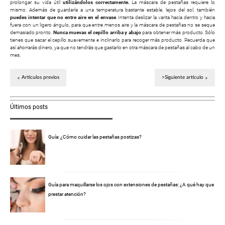
prolongar su vida útil
utilizándolos correctamente.
La máscara de pestañas requiere lo
mismo. Además de guardarla a una temperatura bastante estable, lejos del sol, también
puedes intentar que no entre aire en el envase
. Intenta deslizar la varita hacia dentro y hacia
fuera con un ligero ángulo, para que entre menos aire y la máscara de pestañas no se seque
demasiado pronto.
Nunca muevas el cepillo arriba y abajo
para obtener más producto. Sólo
tienes que sacar el cepillo suavemente e inclinarlo para recoger más producto. Recuerda que
así ahorrarás dinero, ya que no tendrás que gastarlo en otra máscara de pestañas al cabo de un
mes.
Artículos previos
>Siguiente artículo
Últimos posts
Guía: ¿Cómo cuidar las pestañas postizas?
Guía para maquillarse los ojos con extensiones de pestañas: ¿A qué hay que
prestar atención?