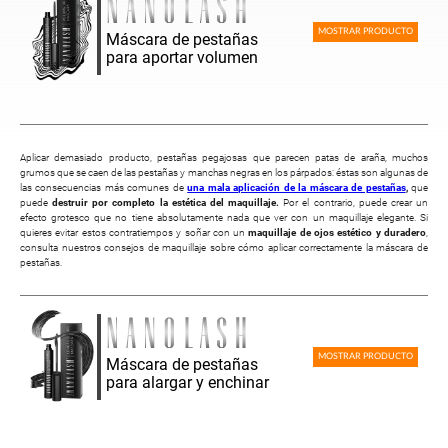
MOSTRAR PRODUCTO
Máscara de pestañas
para aportar volumen
Aplicar demasiado producto, pestañas pegajosas que parecen patas de araña, muchos
grumos que se caen de las pestañas y manchas negras en los párpados: éstas son algunas de
las consecuencias más comunes de
una mala aplicación de la máscara de pestañas
,
que
puede
destruir por completo la estética del maquillaje.
Por el contrario, puede crear un
efecto grotesco que no tiene absolutamente nada que ver con un maquillaje elegante. Si
quieres evitar estos contratiempos y soñar con un
maquillaje de ojos estético y duradero
,
consulta nuestros consejos de maquillaje sobre cómo aplicar correctamente la máscara de
pestañas.
MOSTRAR PRODUCTO
Máscara de pestañas
para alargar y enchinar