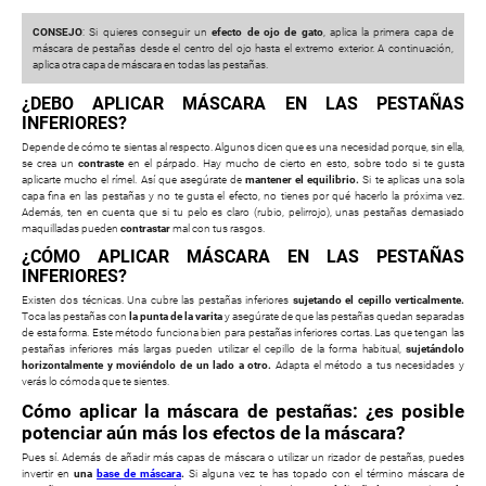
CONSEJO
: Si quieres conseguir un
efecto de ojo de gato
, aplica la primera capa de
máscara de pestañas desde el centro del ojo hasta el extremo exterior. A continuación,
aplica otra capa de máscara en todas las pestañas.
¿DEBO APLICAR MÁSCARA EN LAS PESTAÑAS
INFERIORES?
Depende de cómo te sientas al respecto. Algunos dicen que es una necesidad porque, sin ella,
se crea un
contraste
en el párpado. Hay mucho de cierto en esto, sobre todo si te gusta
aplicarte mucho el rímel. Así que asegúrate de
mantener el equilibrio.
Si te aplicas una sola
capa fina en las pestañas y no te gusta el efecto, no tienes por qué hacerlo la próxima vez.
Además, ten en cuenta que si tu pelo es claro (rubio, pelirrojo), unas pestañas demasiado
maquilladas pueden
contrastar
mal con tus rasgos.
¿CÓMO APLICAR MÁSCARA EN LAS PESTAÑAS
INFERIORES?
Existen dos técnicas. Una cubre las pestañas inferiores
sujetando el cepillo verticalmente.
Toca las pestañas con
la punta de la varita
y asegúrate de que las pestañas quedan separadas
de esta forma. Este método funciona bien para pestañas inferiores cortas. Las que tengan las
pestañas inferiores más largas pueden utilizar el cepillo de la forma habitual,
sujetándolo
horizontalmente y moviéndolo de un lado a otro.
Adapta el método a tus necesidades y
verás lo cómoda que te sientes.
Cómo aplicar la máscara de pestañas: ¿es posible
potenciar aún más los efectos de la máscara?
Pues sí. Además de añadir más capas de máscara o utilizar un rizador de pestañas, puedes
invertir en
una
base de máscara
.
Si alguna vez te has topado con el término máscara de