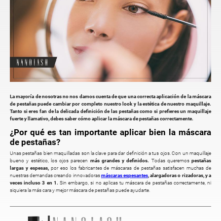
La mayoría de nosotras no nos damos cuenta de que una correcta aplicación de la máscara
de pestañas puede cambiar por completo nuestro look y la estética de nuestro maquillaje.
Tanto si eres fan de la delicada definición de las pestañas como si prefieres un maquillaje
fuerte y llamativo, debes saber cómo aplicar la máscara de pestañas correctamente.
¿Por qué es tan importante aplicar bien la máscara
de pestañas?
Unas pestañas bien maquilladas son la clave para dar definición a tus ojos. Con un maquillaje
bueno y estético, los ojos parecen
más grandes y definidos.
Todas queremos
pestañas
largas y espesas,
por eso los fabricantes de máscaras de pestañas satisfacen muchas de
nuestras demandas creando innovadoras
máscaras espesantes
, alargadoras o rizadoras, y a
veces incluso 3 en 1.
Sin embargo, si no aplicas tu máscara de pestañas correctamente, ni
siquiera la más cara y mejor máscara de pestañas puede ayudarte.