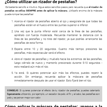
¿Cómo utilizar un rizador de pestañas?
Es bastante sencillo e intuitivo. Sigue estos sencillos pasos, pero recuerda que
el rizador de
pestañas se utiliza SIEMPRE antes de aplicar la máscara.
¡Utilizarlo encima de la máscara
puede romper las pestañas!
Acerca el rizador de pestañas abierto al ojo y asegúrate de que todas las
pestañas están en el hueco entre las puntas superior e inferior.
Una vez que la punta inferior esté cerca de la línea de las pestañas,
apriétalo con fuerza moderada. Recuerda mantener la distancia con la
línea de las pestañas y no tires del rizador, ya que podrías arrancarte las
pestañas de esta forma.
Espera entre 10 y 20 segundos. Cuanto más tiempo presiones las
pestañas, más espectacular será el efecto.
Abre el rizador de pestañas y muévelo hacia los extremos de las pestañas,
luego ciérralo de nuevo y mantenlo presionado durante 5-10 segundos -
esto realzará aún más el rizo.
Ya está. Si quieres potenciar aún más los efectos, puedes repetir la
acción. Sin embargo, recuerda aplicar la máscara de pestañas
inmediatamente después de usar el rizador. Esto fijará bien el rizo.
CONSEJO
: Si quieres potenciar el efecto de tu rizador de pestañas, puedes calentarlo
ligeramente
utilizando, por ejemplo, un secador de pelo. Al fin y al cabo, las pestañas son
pelo y se peinan mejor con calor.
Cómo aplicar la máscara de pestañas: ¡manos a la